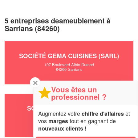
5 entreprises deameublement à
Sarrians (84260)
SOCIÉTÉ GEMA CUISINES (SARL)
107 Boulevard Albin Durand
84260 Sarrians
✕
Vous êtes un
professionnel ?
SOCIÉTÉ EL AOUAR AHMED
Augmentez votre
et
chiffre d'affaires
Boulevard De Provence
vos
tout en gagnant de
marges
84260 Sarrians
!
nouveaux clients