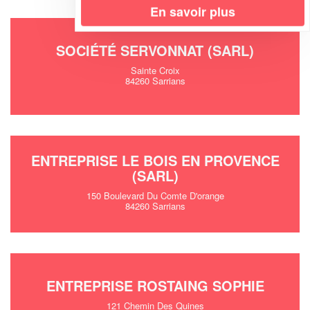
En savoir plus
SOCIÉTÉ SERVONNAT (SARL)
Sainte Croix
84260 Sarrians
ENTREPRISE LE BOIS EN PROVENCE
(SARL)
150 Boulevard Du Comte D'orange
84260 Sarrians
ENTREPRISE ROSTAING SOPHIE
121 Chemin Des Quines