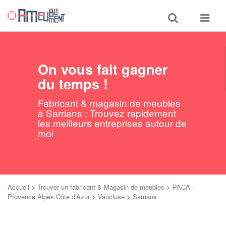
Toggle
Toggle
search
navigat
On vous fait gagner
du temps !
Fabricant & magasin de meubles
à Sarrians : Trouvez rapidement
les meilleurs entreprises autour de
moi
Accueil
>
Trouver un fabricant & Magasin de meubles
>
PACA -
Provence Alpes Côte d'Azur
>
Vaucluse
>
Sarrians