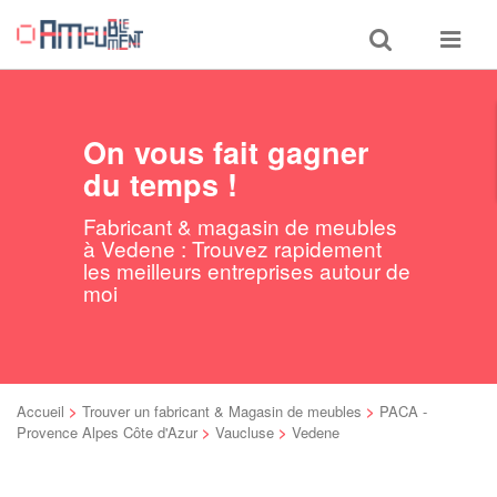
Toggle
Toggle
search
navigat
On vous fait gagner
du temps !
Fabricant & magasin de meubles
à Vedene : Trouvez rapidement
les meilleurs entreprises autour de
moi
Accueil
>
Trouver un fabricant & Magasin de meubles
>
PACA -
Provence Alpes Côte d'Azur
>
Vaucluse
>
Vedene