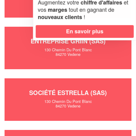
Augmentez votre
et
chiffre d'affaires
84270 Vedene
vos
tout en gagnant de
marges
!
nouveaux clients
En savoir plus
ENTREPRISE GRIIN (SAS)
130 Chemin Du Pont Blanc
84270 Vedene
SOCIÉTÉ ESTRELLA (SAS)
130 Chemin Du Pont Blanc
84270 Vedene