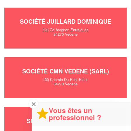
SOCIÉTÉ JUILLARD DOMINIQUE
523 Cd Avignon Entraigues
84270 Vedene
SOCIÉTÉ CMN VEDENE (SARL)
130 Chemin Du Pont Blanc
84270 Vedene
✕
Vous êtes un
professionnel ?
SOCIÉTÉ CEBULA FRANCIS
Allee Alfred Nobel