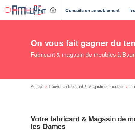
Conseils en ameublement
Tr
On vous fait gagner du te
Fabricant & magasin de meubles à Baume
Accueil
>
Trouver un fabricant & Magasin de meubles
>
Fr
Votre fabricant & Magasin de 
les-Dames