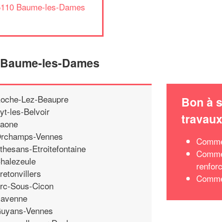
5110 Baume-les-Dames
e Baume-les-Dames
oche-Lez-Beaupre
Bon à s
yt-les-Belvoir
travau
aone
rchamps-Vennes
Commen
thesans-Etroitefontaine
Commen
halezeule
renfor
retonvillers
Commen
rc-Sous-Cicon
avenne
uyans-Vennes