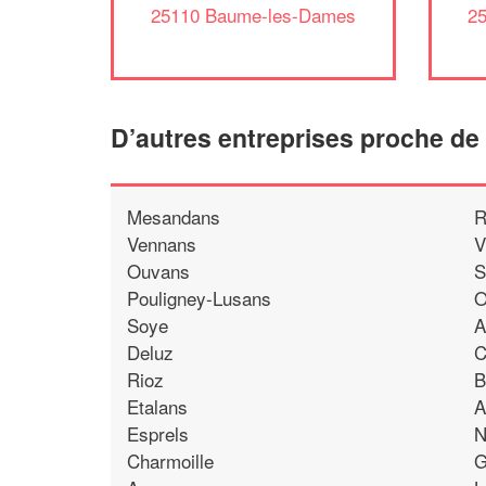
25110 Baume-les-Dames
2
D’autres entreprises proche d
Mesandans
R
Vennans
V
Ouvans
S
Pouligney-Lusans
O
Soye
A
Deluz
C
Rioz
B
Etalans
A
Esprels
N
Charmoille
G