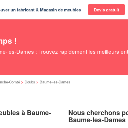
ouver un fabricant & Magasin de meubles
Devis gratuit
mps !
-les-Dames : Trouvez rapidement les meilleurs ent
anche-Comté
>
Doubs
>
Baume-les-Dames
meubles à Baume-
Nous cherchons pou
Baume-les-Dames