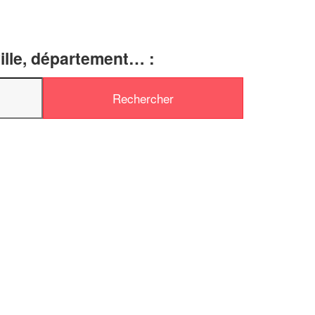
ille, département… :
✕
Vous êtes un
professionnel ?
Augmentez votre
chiffre d'affai
vos
tout en gagnant de
marges
!
nouveaux clients
En savoir plus