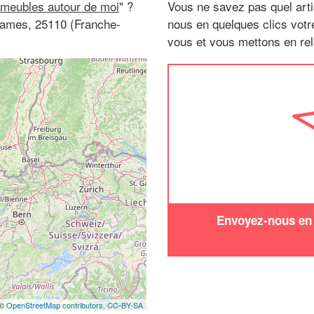
 meubles autour de moi
" ?
Vous ne savez pas quel arti
Dames, 25110 (Franche-
nous en quelques clics vot
vous et vous mettons en rela
Envoyez-nous en q
 ©
OpenStreetMap contributors,
CC-BY-SA