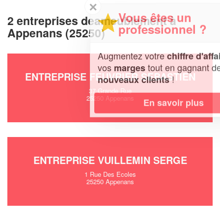
✕
Vous êtes un
2 entreprises deameublement à
professionnel ?
Appenans (25250)
Augmentez votre
et
chiffre d'affaires
vos
tout en gagnant de
marges
ENTREPRISE FEUVRIER SEBASTIEN
!
nouveaux clients
37 Grande Rue
25250 Appenans
En savoir plus
ENTREPRISE VUILLEMIN SERGE
1 Rue Des Ecoles
25250 Appenans