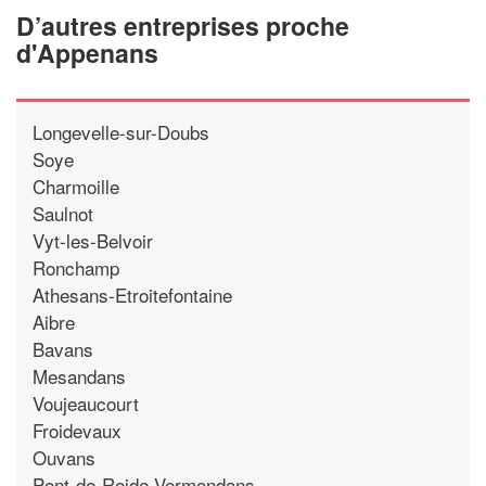
D’autres entreprises proche
d'Appenans
Longevelle-sur-Doubs
Soye
Charmoille
Saulnot
Vyt-les-Belvoir
Ronchamp
Athesans-Etroitefontaine
Aibre
Bavans
Mesandans
Voujeaucourt
Froidevaux
Ouvans
Pont-de-Roide-Vermondans