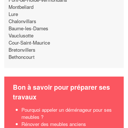
Montbeliard
Lure
Chalonvillars
Baume-les-Dames
Vauclusotte
Cour-Saint-Maurice
Bretonvillers
Bethoncourt
Bon à savoir pour préparer ses
travaux
Pourquoi appeler un déménageur pour ses
meubles ?
Rénover des meubles anciens