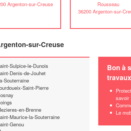
00 Argenton-sur-Creuse
Rousseau
36200 Argenton-sur-Cr
Argenton-sur-Creuse
aint-Sulpice-le-Dunois
Bon à s
aint-Denis-de-Jouhet
travau
a-Souterraine
ourdoueix-Saint-Pierre
Protec
osnay
savoir
oings
Commen
ezieres-en-Brenne
Le mob
aint-Maurice-la-Souterraine
aint-Genou