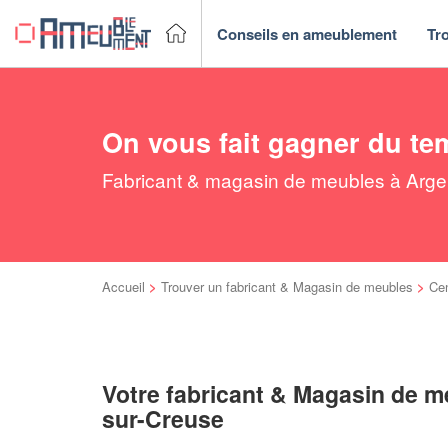
Conseils en ameublement
Tr
On vous fait gagner du te
Fabricant & magasin de meubles à Argen
Accueil
>
Trouver un fabricant & Magasin de meubles
>
Cen
Votre fabricant & Magasin de m
sur-Creuse