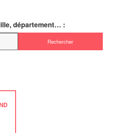
ille, département… :
✕
Vous êtes un
professionnel ?
Augmentez votre
et
chiffre d'affaires
vos
tout en gagnant de
marges
!
nouveaux clients
En savoir plus
ND
s