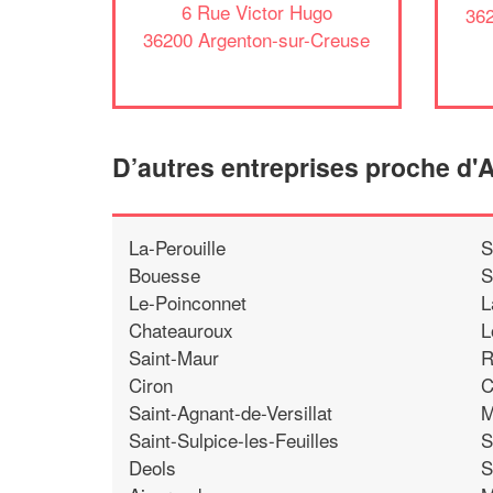
6 Rue Victor Hugo
362
36200 Argenton-sur-Creuse
D’autres entreprises proche d'
La-Perouille
S
Bouesse
S
Le-Poinconnet
L
Chateauroux
L
Saint-Maur
R
Ciron
C
Saint-Agnant-de-Versillat
M
Saint-Sulpice-les-Feuilles
S
Deols
S