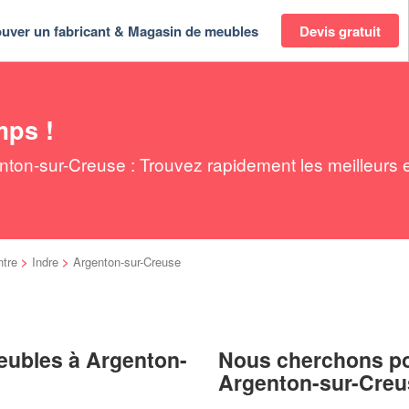
ouver un fabricant & Magasin de meubles
Devis gratuit
mps !
ton-sur-Creuse : Trouvez rapidement les meilleurs e
tre
>
Indre
>
Argenton-sur-Creuse
eubles à Argenton-
Nous cherchons pou
Argenton-sur-Creu