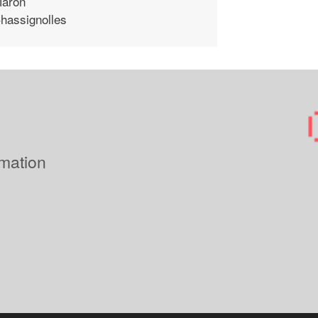
aron
hassignolles
imation