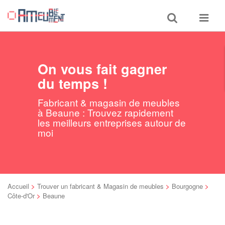
Toggle
Toggle
search
navigat
On vous fait gagner
du temps !
Fabricant & magasin de meubles
à Beaune : Trouvez rapidement
les meilleurs entreprises autour de
moi
Accueil
>
Trouver un fabricant & Magasin de meubles
>
Bourgogne
>
Côte-d'Or
>
Beaune