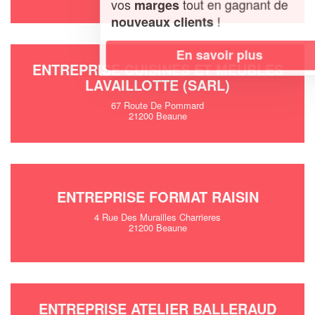
vos
tout en gagnant de
marges
!
nouveaux clients
En savoir plus
ENTREPRISE CUISINES ET MEUBLES
LAVAILLOTTE (SARL)
67 Route De Pommard
21200 Beaune
ENTREPRISE FORMAT RAISIN
4 Rue Des Murailles Charrieres
21200 Beaune
ENTREPRISE ATELIER BALLERAUD