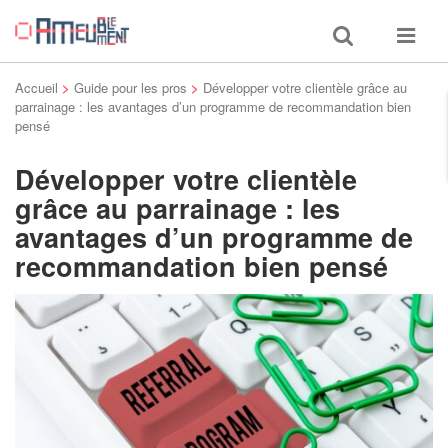
Toggle
Toggle
search
navigat
Accueil
>
Guide pour les pros
>
Développer votre clientèle grâce au
parrainage : les avantages d’un programme de recommandation bien
pensé
Développer votre clientèle
grâce au parrainage : les
avantages d’un programme de
recommandation bien pensé