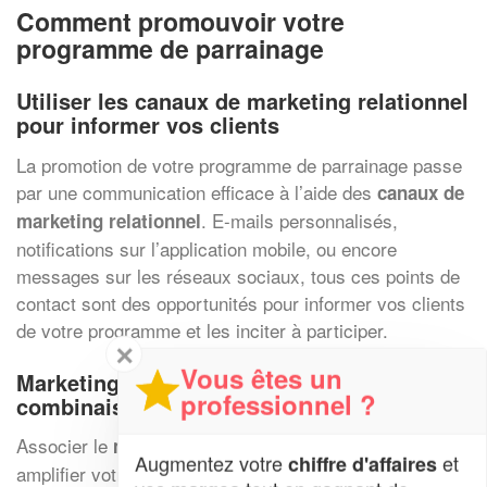
Comment promouvoir votre
programme de parrainage
Utiliser les canaux de marketing relationnel
pour informer vos clients
La promotion de votre programme de parrainage passe
par une communication efficace à l’aide des
canaux de
. E-mails personnalisés,
marketing relationnel
notifications sur l’application mobile, ou encore
messages sur les réseaux sociaux, tous ces points de
contact sont des opportunités pour informer vos clients
de votre programme et les inciter à participer.
✕
Vous êtes un
Marketing d’influence et parrainage : une
professionnel ?
combinaison gagnante
Associer le
au parrainage peut
marketing d’influence
Augmentez votre
et
chiffre d'affaires
amplifier votre portée. Engager des influenceurs pour