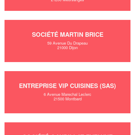
SOCIÉTÉ MARTIN BRICE
59 Avenue Du Drapeau
21000 Dijon
ENTREPRISE VIP CUISINES (SAS)
6 Avenue Marechal Leclerc
21500 Montbard