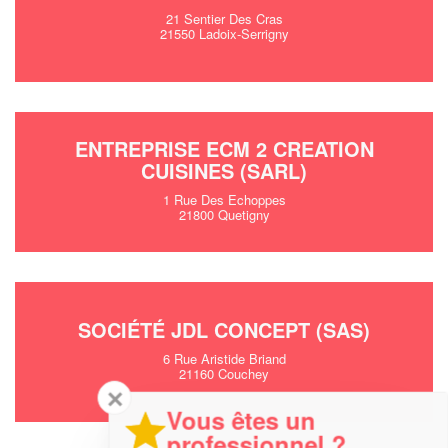
21 Sentier Des Cras
21550 Ladoix-Serrigny
ENTREPRISE ECM 2 CREATION
CUISINES (SARL)
1 Rue Des Echoppes
21800 Quetigny
SOCIÉTÉ JDL CONCEPT (SAS)
6 Rue Aristide Briand
21160 Couchey
✕
Vous êtes un
professionnel ?