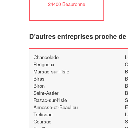
24400 Beauronne
D’autres entreprises proche d
Chancelade
L
Perigueux
C
Marsac-sur-l'Isle
B
Biras
B
Biron
B
Saint-Astier
B
Razac-sur-l'Isle
S
Annesse-et-Beaulieu
E
Trelissac
L
Coursac
S