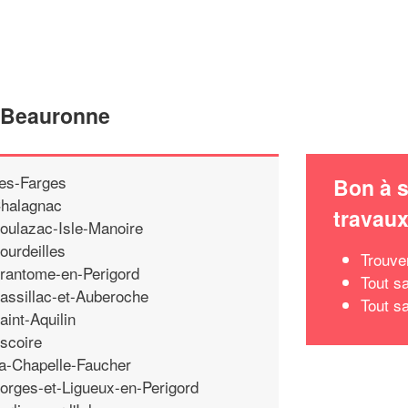
e Beauronne
es-Farges
Bon à s
halagnac
travau
oulazac-Isle-Manoire
ourdeilles
Trouve
rantome-en-Perigord
Tout sa
assillac-et-Auberoche
Tout s
aint-Aquilin
scoire
a-Chapelle-Faucher
orges-et-Ligueux-en-Perigord