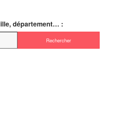
ille, département… :
✕
Vous êtes un
professionnel ?
Augmentez votre
chiffre d'affaire
vos
tout en gagnant de
marges
!
nouveaux clients
En savoir plus