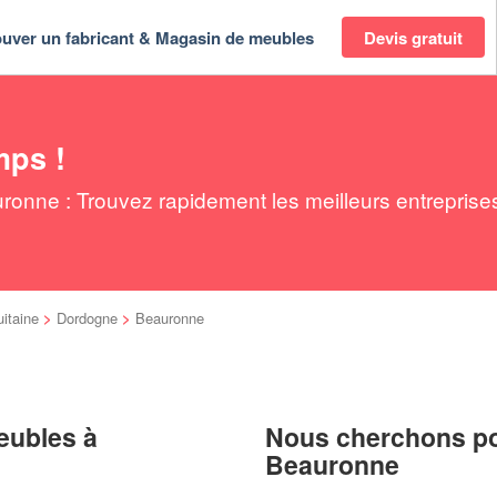
ouver un fabricant & Magasin de meubles
Devis gratuit
mps !
onne : Trouvez rapidement les meilleurs entreprise
itaine
>
Dordogne
>
Beauronne
eubles à
Nous cherchons pou
Beauronne