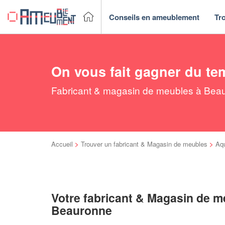
Conseils en ameublement
Tr
On vous fait gagner du te
Fabricant & magasin de meubles à Beaur
Accueil
>
Trouver un fabricant & Magasin de meubles
>
Aqu
Votre fabricant & Magasin de m
Beauronne