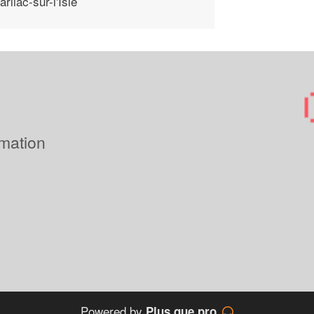
arliac-sur-l'Isle
imation
Powered by
Plus que pro