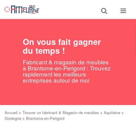
Toggle
Toggle
search
navigat
On vous fait gagner
du temps !
Fabricant & magasin de meubles
à Brantome-en-Perigord : Trouvez
rapidement les meilleurs
entreprises autour de moi
Accueil
>
Trouver un fabricant & Magasin de meubles
>
Aquitaine
>
Dordogne
>
Brantome-en-Perigord