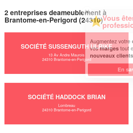
✕
2 entreprises deameublement à
Vous êtes un
Brantome-en-Perigord (24310)
professionnel ?
Augmentez votre
et
chiffre d'affaires
SOCIÉTÉ SUSSENGUTH ULRIKE
vos
tout en gagnant de
marges
!
nouveaux clients
13 Av Andre Maurois
24310 Brantome-en-Perigord
En savoir plus
SOCIÉTÉ HADDOCK BRIAN
Lombreau
24310 Brantome-en-Perigord