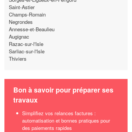
Saint-Astier
Champs-Romain
Negrondes
Annesse-et-Beaulieu
Augignac
Razac-sur-l'Isle
Sarliac-sur-l'Isle
Thiviers
Bon à savoir pour préparer ses
travaux
Simplifiez vos relances factures :
automatisation et bonnes pratiques pour
des paiements rapides