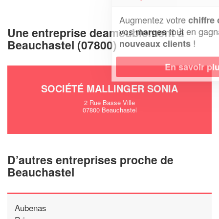
Augmentez votre
et
chiffre d'affaires
Une entreprise deameublement à
vos
tout en gagnant de
marges
Beauchastel (07800)
!
nouveaux clients
En savoir plus
SOCIÉTÉ MALLINGER SONIA
2 Rue Basse Ville
07800 Beauchastel
D’autres entreprises proche de
Beauchastel
Aubenas