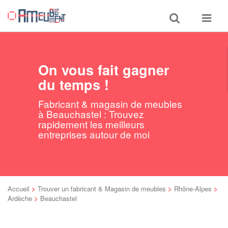
Toggle
Toggle
search
navigat
On vous fait gagner
du temps !
Fabricant & magasin de meubles
à Beauchastel : Trouvez
rapidement les meilleurs
entreprises autour de moi
Accueil
>
Trouver un fabricant & Magasin de meubles
>
Rhône-Alpes
>
Ardèche
>
Beauchastel