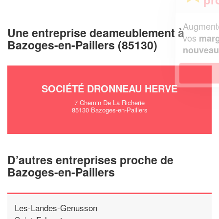
Augmentez votre
e
chiffre d'affaires
Une entreprise deameublement à
vos
tout en gagnant de
marges
Bazoges-en-Paillers (85130)
!
nouveaux clients
En savoir plus
SOCIÉTÉ DRONNEAU HERVE
7 Chemin De La Richerie
85130 Bazoges-en-Paillers
D’autres entreprises proche de
Bazoges-en-Paillers
Les-Landes-Genusson