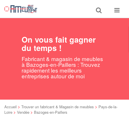
Toggle
Toggle
search
navigat
On vous fait gagner
du temps !
Fabricant & magasin de meubles
à Bazoges-en-Paillers : Trouvez
rapidement les meilleurs
entreprises autour de moi
Accueil
>
Trouver un fabricant & Magasin de meubles
>
Pays-de-la-
Loire
>
Vendée
>
Bazoges-en-Paillers