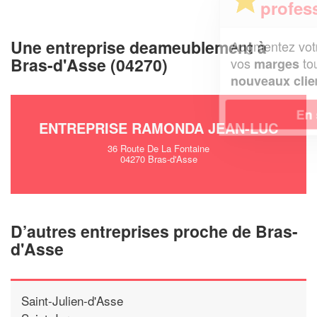
professionnel ?
Une entreprise deameublement à
Augmentez votre
et
chiffre d'affaires
Bras-d'Asse (04270)
vos
tout en gagnant de
marges
!
nouveaux clients
En savoir plus
ENTREPRISE RAMONDA JEAN-LUC
36 Route De La Fontaine
04270 Bras-d'Asse
D’autres entreprises proche de Bras-
d'Asse
Saint-Julien-d'Asse