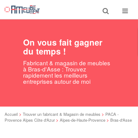
Toggle
Toggle
search
navigat
On vous fait gagner
du temps !
Fabricant & magasin de meubles
à Bras-d'Asse : Trouvez
rapidement les meilleurs
entreprises autour de moi
Accueil
>
Trouver un fabricant & Magasin de meubles
>
PACA -
Provence Alpes Côte d'Azur
>
Alpes-de-Haute-Provence
>
Bras-d'Asse