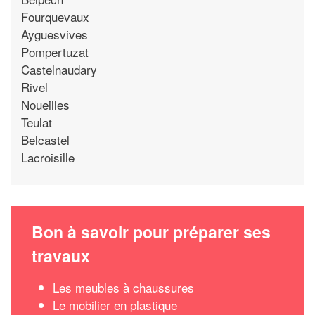
Fourquevaux
Ayguesvives
Pompertuzat
Castelnaudary
Rivel
Noueilles
Teulat
Belcastel
Lacroisille
Bon à savoir pour préparer ses
travaux
Les meubles à chaussures
Le mobilier en plastique