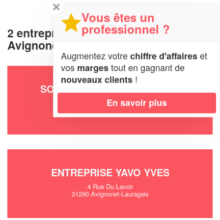
✕
Vous êtes un
professionnel ?
2 entreprises deameublement à
Avignonet-Lauragais (31290)
Augmentez votre
et
chiffre d'affaires
vos
tout en gagnant de
marges
!
nouveaux clients
SOCIÉTÉ PORTE GUILLAUME
En savoir plus
Saint Brice
31290 Avignonet-Lauragais
ENTREPRISE YAVO YVES
4 Rue Du Lavoir
31290 Avignonet-Lauragais