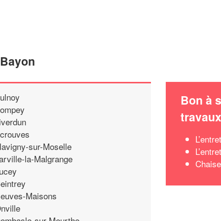
e Bayon
ulnoy
Bon à s
ompey
travau
iverdun
crouves
L’entre
lavigny-sur-Moselle
L’entre
arville-la-Malgrange
Chaise
ucey
eintrey
euves-Maisons
nville
ombasle-sur-Meurthe