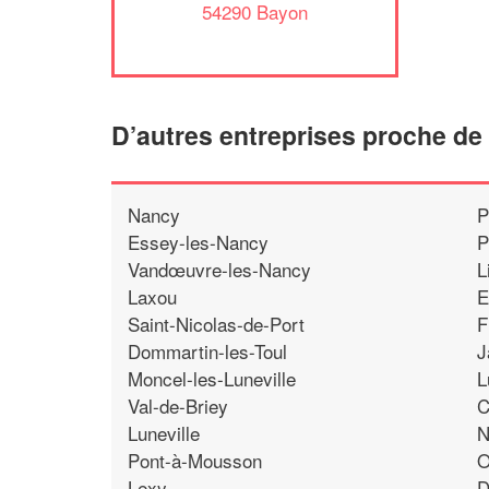
54290 Bayon
D’autres entreprises proche d
Nancy
P
Essey-les-Nancy
P
Vandœuvre-les-Nancy
L
Laxou
E
Saint-Nicolas-de-Port
F
Dommartin-les-Toul
J
Moncel-les-Luneville
L
Val-de-Briey
C
Luneville
N
Pont-à-Mousson
O
Lexy
D