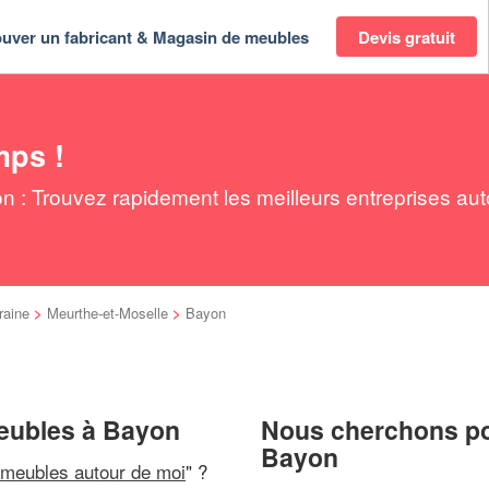
ouver un fabricant & Magasin de meubles
Devis gratuit
mps !
 : Trouvez rapidement les meilleurs entreprises aut
raine
>
Meurthe-et-Moselle
>
Bayon
meubles à Bayon
Nous cherchons pou
Bayon
 meubles autour de moi
" ?