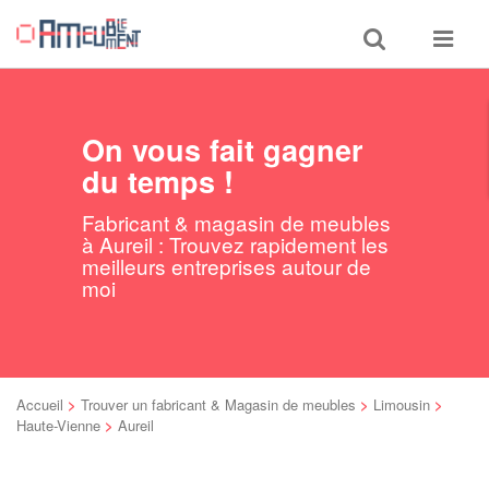
Toggle
Toggle
search
navigat
On vous fait gagner
du temps !
Fabricant & magasin de meubles
à Aureil : Trouvez rapidement les
meilleurs entreprises autour de
moi
Accueil
>
Trouver un fabricant & Magasin de meubles
>
Limousin
>
Haute-Vienne
>
Aureil