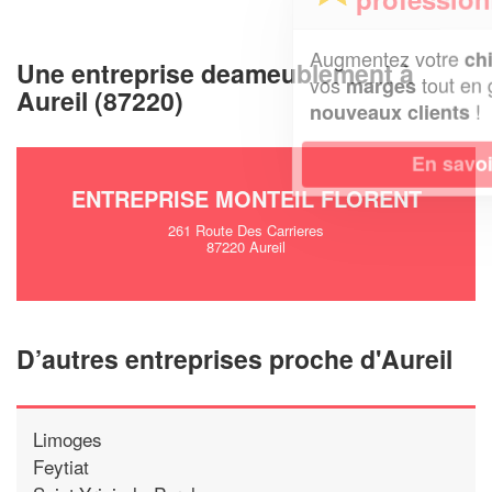
Augmentez votre
et
chiffre d'affaires
Une entreprise deameublement à
vos
tout en gagnant de
marges
Aureil (87220)
!
nouveaux clients
En savoir plus
ENTREPRISE MONTEIL FLORENT
261 Route Des Carrieres
87220 Aureil
D’autres entreprises proche d'Aureil
Limoges
Feytiat