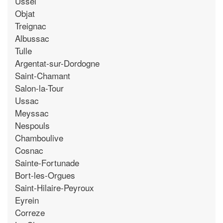
Ussel
Objat
Treignac
Albussac
Tulle
Argentat-sur-Dordogne
Saint-Chamant
Salon-la-Tour
Ussac
Meyssac
Nespouls
Chamboulive
Cosnac
Sainte-Fortunade
Bort-les-Orgues
Saint-Hilaire-Peyroux
Eyrein
Correze