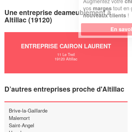
Augmentez votre
et
chiffre d'affaires
vos
tout en gagnant de
marges
Une entreprise deameublement à
!
nouveaux clients
Altillac (19120)
En savoir plus
ENTREPRISE CAIRON LAURENT
11 Le Treil
19120 Altillac
D’autres entreprises proche d'Altillac
Brive-la-Gaillarde
Malemort
Saint-Angel