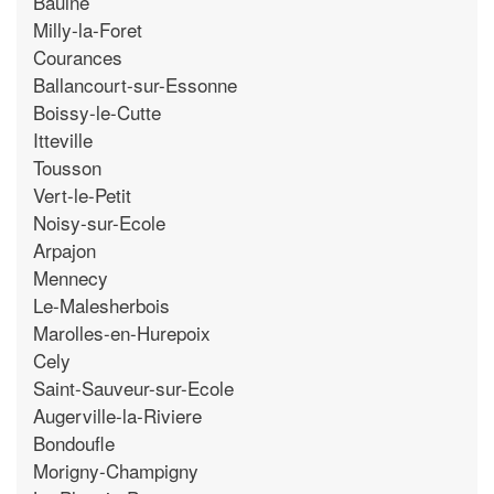
Baulne
Milly-la-Foret
Courances
Ballancourt-sur-Essonne
Boissy-le-Cutte
Itteville
Tousson
Vert-le-Petit
Noisy-sur-Ecole
Arpajon
Mennecy
Le-Malesherbois
Marolles-en-Hurepoix
Cely
Saint-Sauveur-sur-Ecole
Augerville-la-Riviere
Bondoufle
Morigny-Champigny