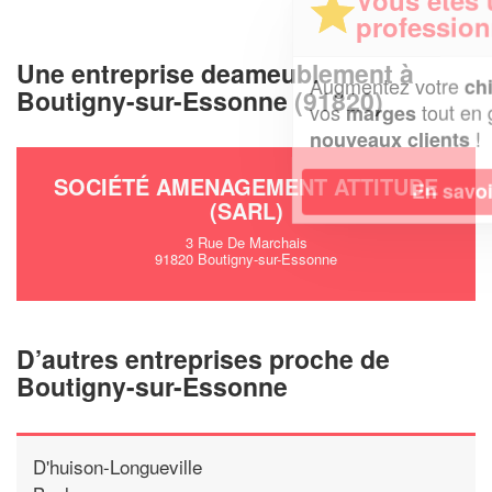
professionnel ?
Une entreprise deameublement à
Augmentez votre
et
chiffre d'affaires
Boutigny-sur-Essonne (91820)
vos
tout en gagnant de
marges
!
nouveaux clients
SOCIÉTÉ AMENAGEMENT ATTITUDE
En savoir plus
(SARL)
3 Rue De Marchais
91820 Boutigny-sur-Essonne
D’autres entreprises proche de
Boutigny-sur-Essonne
D'huison-Longueville