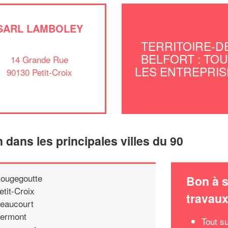
SARL LAMBOLEY
TERRITOIRE-D
BELFORT : TO
14 Grande Rue
LES ENTREPRIS
90130 Petit-Croix
n dans les principales villes du 90
ougegoutte
Bon à s
etit-Croix
travau
eaucourt
ermont
Tout su