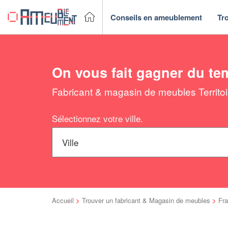
Conseils en ameublement
Tr
On vous fait gagner du te
Fabricant & magasin de meubles Territoir
Sélectionnez votre ville.
Accueil
>
Trouver un fabricant & Magasin de meubles
>
Fr