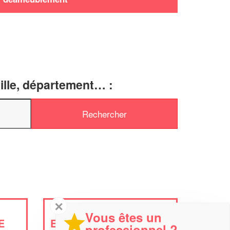
ille, département… :
✕
Vous êtes un
E
ENTREPRISE GOFFREDI
professionnel ?