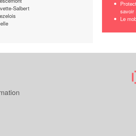
escemont
Protec
vette-Salbert
savoir
ezelois
Le mob
elle
imation