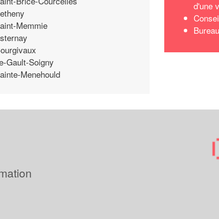
aint-Brice-Courcelles
d'une v
etheny
Consei
aint-Memmie
Bureau
sternay
ourgivaux
e-Gault-Soigny
ainte-Menehould
imation