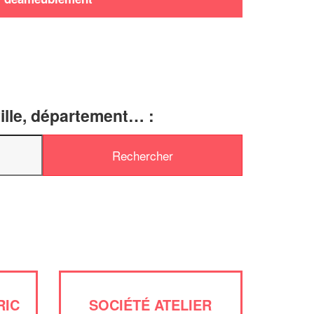
ille, département… :
✕
RIC
SOCIÉTÉ ATELIER
Vous êtes un