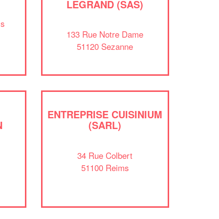
LEGRAND (SAS)
professionnel ?
is
133 Rue Notre Dame
Augmentez votre
et
chiffre d'affaires
51120 Sezanne
vos
tout en gagnant de
marges
!
nouveaux clients
En savoir plus
ENTREPRISE CUISINIUM
N
(SARL)
34 Rue Colbert
51100 Reims