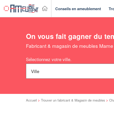
Conseils en ameublement
Tr
On vous fait gagner du te
Fabricant & magasin de meubles Marne (
Sélectionnez votre ville.
Accueil
>
Trouver un fabricant & Magasin de meubles
>
Ch