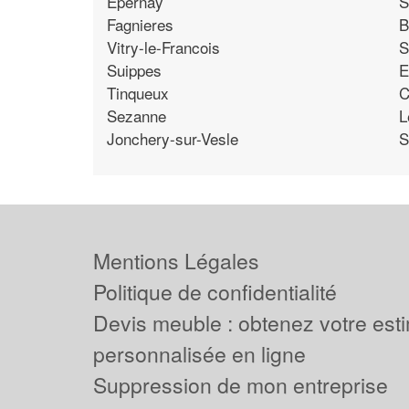
Epernay
S
Fagnieres
B
Vitry-le-Francois
S
Suippes
E
Tinqueux
C
Sezanne
L
Jonchery-sur-Vesle
S
Mentions Légales
Politique de confidentialité
Devis meuble : obtenez votre est
personnalisée en ligne
Suppression de mon entreprise