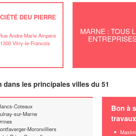
CIÉTÉ DEU PIERRE
MARNE : TOUS 
Rue Andre Marie Ampere
ENTREPRISE
1300 Vitry-le-Francois
n dans les principales villes du 51
lancs-Coteaux
Bon à s
ulnay-sur-Marne
travau
rmes
ontfaverger-Moronvilliers
Maximi