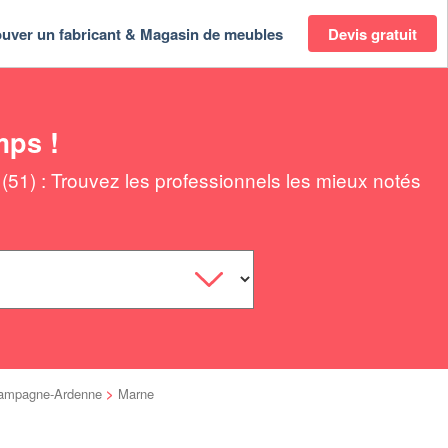
ouver un fabricant & Magasin de meubles
Devis gratuit
mps !
51) : Trouvez les professionnels les mieux notés
ampagne-Ardenne
>
Marne