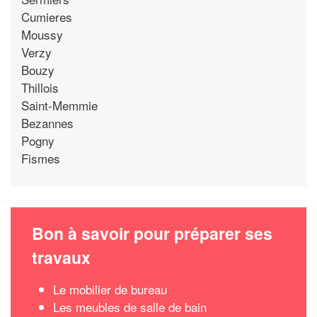
Cumieres
Moussy
Verzy
Bouzy
Thillois
Saint-Memmie
Bezannes
Pogny
Fismes
Bon à savoir pour préparer ses
travaux
Le mobilier de bureau
Les meubles de salle de bain