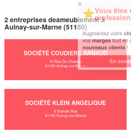
✕
Vous êtes un
professionnel ?
2 entreprises deameublement à
Aulnay-sur-Marne (51150)
Augmentez votre
et
chiffre d'affaires
vos
tout en gagnant de
marges
!
nouveaux clients
SOCIÉTÉ COUDIERE ARNAUD
En savoir plus
15 Rue Du Chateau
51150 Aulnay-sur-Marne
SOCIÉTÉ KLEIN ANGELIQUE
6 Grande Rue
51150 Aulnay-sur-Marne