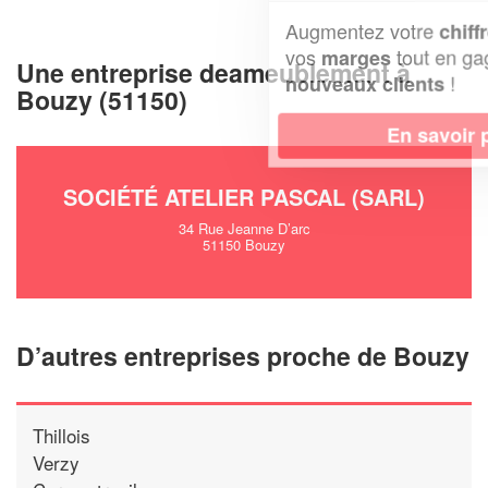
Augmentez votre
et
chiffre d'affaires
vos
tout en gagnant de
marges
Une entreprise deameublement à
!
nouveaux clients
Bouzy (51150)
En savoir plus
SOCIÉTÉ ATELIER PASCAL (SARL)
34 Rue Jeanne D’arc
51150 Bouzy
D’autres entreprises proche de Bouzy
Thillois
Verzy