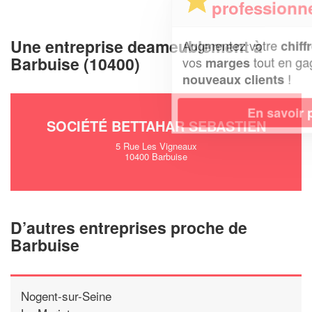
professionnel ?
Une entreprise deameublement à
Augmentez votre
et
chiffre d'affaires
Barbuise (10400)
vos
tout en gagnant de
marges
!
nouveaux clients
En savoir plus
SOCIÉTÉ BETTAHAR SEBASTIEN
5 Rue Les Vigneaux
10400 Barbuise
D’autres entreprises proche de
Barbuise
Nogent-sur-Seine