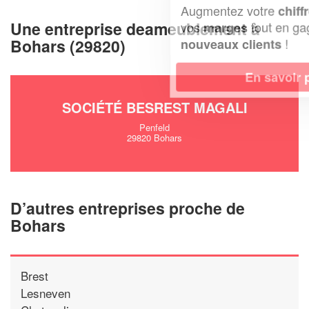
Augmentez votre
et
chiffre d'affaires
Une entreprise deameublement à
vos
tout en gagnant de
marges
Bohars (29820)
!
nouveaux clients
En savoir plus
SOCIÉTÉ BESREST MAGALI
Penfeld
29820 Bohars
D’autres entreprises proche de
Bohars
Brest
Lesneven