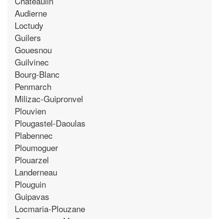
Chateaulin
Audierne
Loctudy
Guilers
Gouesnou
Guilvinec
Bourg-Blanc
Penmarch
Milizac-Guipronvel
Plouvien
Plougastel-Daoulas
Plabennec
Ploumoguer
Plouarzel
Landerneau
Plouguin
Guipavas
Locmaria-Plouzane