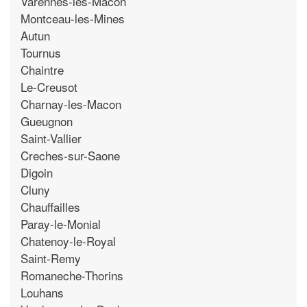
Varennes-les-Macon
Montceau-les-Mines
Autun
Tournus
Chaintre
Le-Creusot
Charnay-les-Macon
Gueugnon
Saint-Vallier
Creches-sur-Saone
Digoin
Cluny
Chauffailles
Paray-le-Monial
Chatenoy-le-Royal
Saint-Remy
Romaneche-Thorins
Louhans