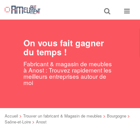
Toggle
Toggle
search
navigat
On vous fait gagner
du temps !
Fabricant & magasin de meubles
à Anost : Trouvez rapidement les
meilleurs entreprises autour de
moi
Accueil
>
Trouver un fabricant & Magasin de meubles
>
Bourgogne
>
Saône-et-Loire
>
Anost