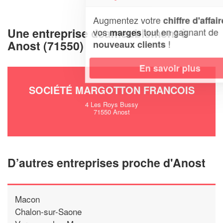
Augmentez votre
et
chiffre d'affaires
Une entreprise deameublement à
vos
tout en gagnant de
marges
Anost (71550)
!
nouveaux clients
En savoir plus
SOCIÉTÉ MARGOTTON FRANCOIS
4 Les Roys Bussy
71550 Anost
D’autres entreprises proche d'Anost
Macon
Chalon-sur-Saone