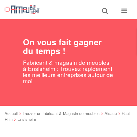
Toggle
Toggle
search
navigat
On vous fait gagner
du temps !
Fabricant & magasin de meubles
à Ensisheim : Trouvez rapidement
les meilleurs entreprises autour de
moi
Accueil
>
Trouver un fabricant & Magasin de meubles
>
Alsace
>
Haut-
Rhin
>
Ensisheim