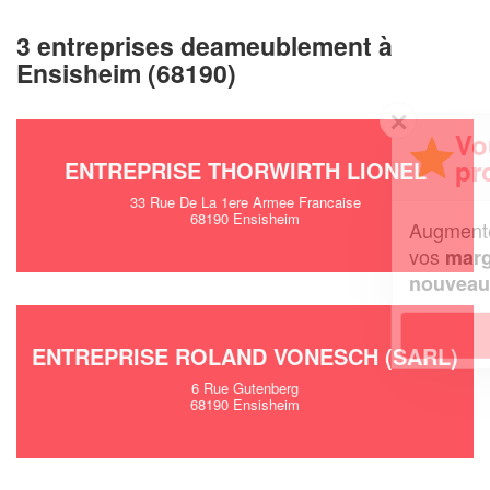
3 entreprises deameublement à
Ensisheim (68190)
✕
Vous êtes un
professionnel ?
ENTREPRISE THORWIRTH LIONEL
33 Rue De La 1ere Armee Francaise
68190 Ensisheim
Augmentez votre
et
chiffre d'affaires
vos
tout en gagnant de
marges
!
nouveaux clients
En savoir plus
ENTREPRISE ROLAND VONESCH (SARL)
6 Rue Gutenberg
68190 Ensisheim