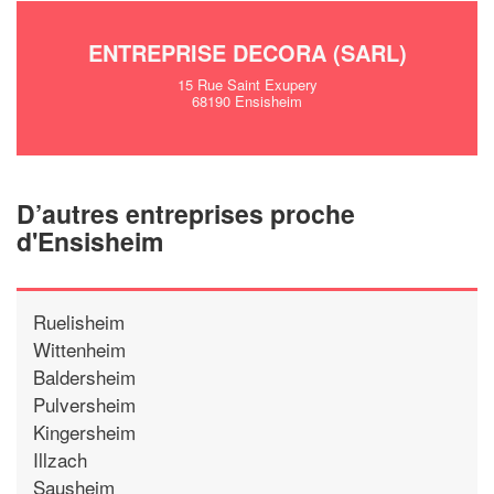
ENTREPRISE DECORA (SARL)
15 Rue Saint Exupery
68190 Ensisheim
D’autres entreprises proche
d'Ensisheim
Ruelisheim
Wittenheim
Baldersheim
Pulversheim
Kingersheim
Illzach
Sausheim