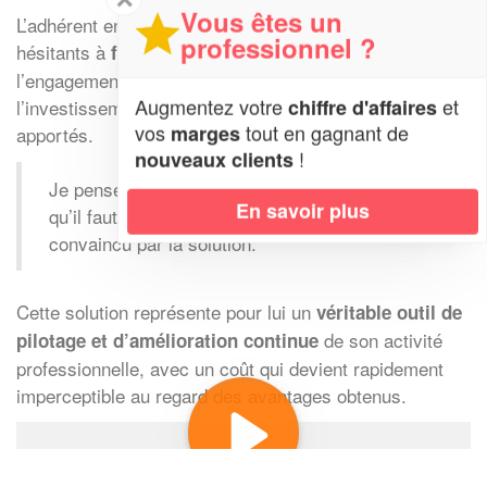
Vous êtes un
L’adhérent encourage vivement les professionnels
professionnel ?
hésitants à
. Son message est clair :
franchir le pas
l’engagement sur 48 mois ne doit pas être un frein car
Augmentez votre
et
chiffre d'affaires
l’investissement s’oublie rapidement face aux bénéfices
vos
tout en gagnant de
marges
apportés.
!
nouveaux clients
Je pense qu’il ne faut pas avoir peur, je pense
En savoir plus
qu’il faut franchir le pas à condition d’être
convaincu par la solution.
Cette solution représente pour lui un
véritable outil de
de son activité
pilotage et d’amélioration continue
professionnelle, avec un coût qui devient rapidement
imperceptible au regard des avantages obtenus.