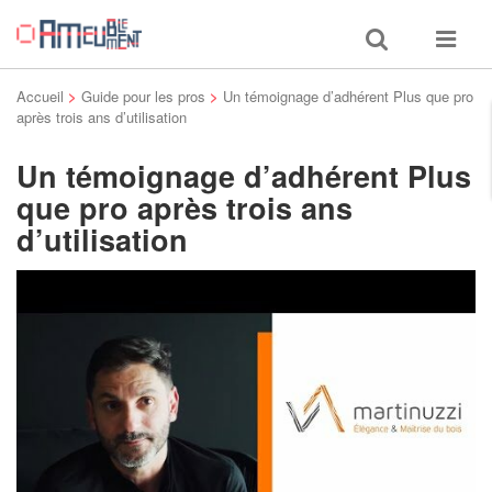
Toggle
Toggle
search
navigat
Accueil
>
Guide pour les pros
>
Un témoignage d’adhérent Plus que pro
après trois ans d’utilisation
Un témoignage d’adhérent Plus
que pro après trois ans
d’utilisation