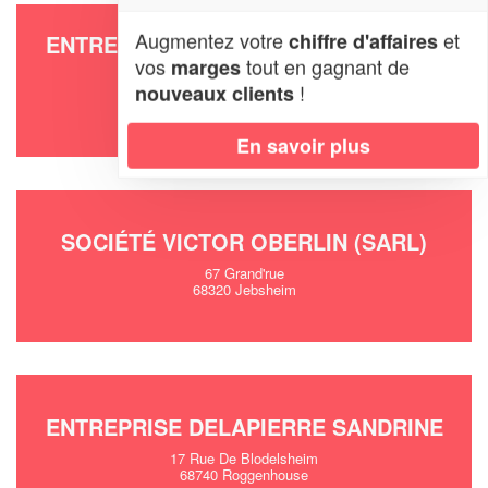
Augmentez votre
et
chiffre d'affaires
ENTREPRISE CONCEPT ET CREATION
(SARL)
vos
tout en gagnant de
marges
!
nouveaux clients
74 Rue D'ensisheim
68840 Pulversheim
En savoir plus
SOCIÉTÉ VICTOR OBERLIN (SARL)
67 Grand'rue
68320 Jebsheim
ENTREPRISE DELAPIERRE SANDRINE
17 Rue De Blodelsheim
68740 Roggenhouse