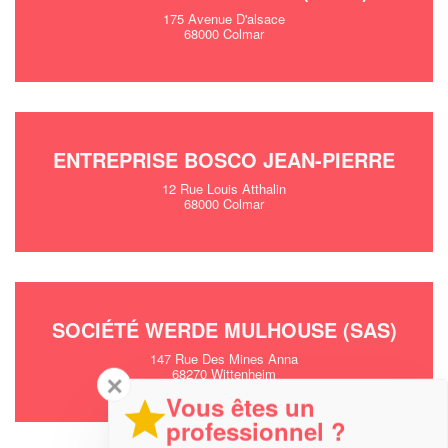
175 Avenue D'alsace
68000 Colmar
ENTREPRISE BOSCO JEAN-PIERRE
12 Rue Louis Atthalin
68000 Colmar
SOCIÉTÉ WERDE MULHOUSE (SAS)
147 Rue Des Mines Anna
68270 Wittenheim
✕
Vous êtes un
professionnel ?