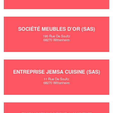
SOCIÉTÉ MEUBLES D’OR (SAS)
195 Rue De Soultz
68270 Wittenheim
ENTREPRISE JEMSA CUISINE (SAS)
11 Rue De Soultz
68270 Wittenheim