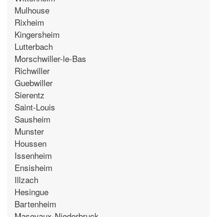
Mulhouse
Rixheim
Kingersheim
Lutterbach
Morschwiller-le-Bas
Richwiller
Guebwiller
Sierentz
Saint-Louis
Sausheim
Munster
Houssen
Issenheim
Ensisheim
Illzach
Hesingue
Bartenheim
Masevaux-Niederbruck