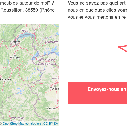
 meubles autour de moi
" ?
Vous ne savez pas quel arti
-Roussillon, 38550 (Rhône-
nous en quelques clics vot
vous et vous mettons en rela
Envoyez-nous en q
 ©
OpenStreetMap contributors,
CC-BY-SA