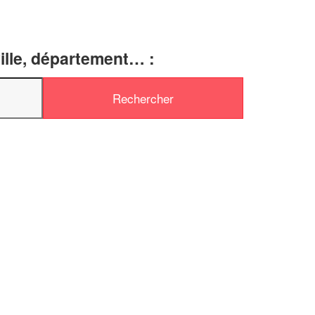
ille, département… :
✕
Vous êtes un
professionnel ?
Augmentez votre
e
chiffre d'affaires
vos
tout en gagnant de
marges
!
nouveaux clients
En savoir plus