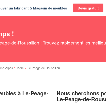
ouver un fabricant & Magasin de meubles
Devis gratuit
mps !
age-de-Roussillon : Trouvez rapidement les meilleur
ône-Alpes
>
Isère
>
Le-Peage-de-Roussillon
eubles à Le-Peage-
Nous cherchons pou
Le-Peage-de-Rouss