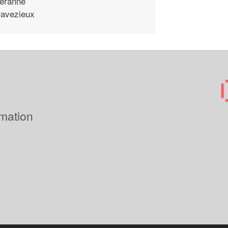
eranne
avezieux
imation