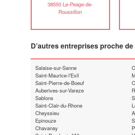
38550 Le-Peage-de-
Roussillon
D’autres entreprises proche de
Salaise-sur-Sanne
C
Saint-Maurice-l'Exil
M
Saint-Pierre-de-Boeuf
C
Auberives-sur-Vareze
R
Sablons
S
Saint-Clair-du-Rhone
L
Cheyssieu
A
Epinouze
S
Chavanay
P