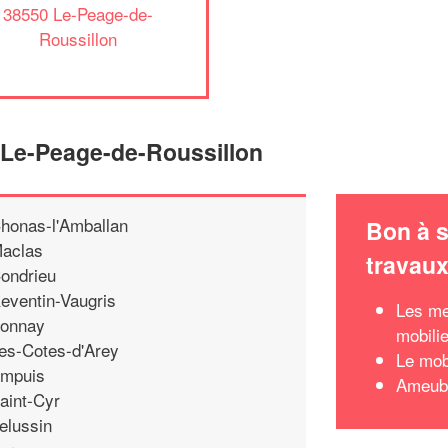
38550 Le-Peage-de-
Roussillon
 Le-Peage-de-Roussillon
honas-l'Amballan
Bon à s
aclas
travau
ondrieu
eventin-Vaugris
Les me
onnay
mobili
es-Cotes-d'Arey
Le mob
mpuis
Ameubl
aint-Cyr
elussin