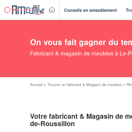
Conseils en ameublement
Tr
On vous fait gagner du te
Fabricant & magasin de meubles à Le-Pe
Accueil
>
Trouver un fabricant & Magasin de meubles
>
Rh
Votre fabricant & Magasin de m
de-Roussillon