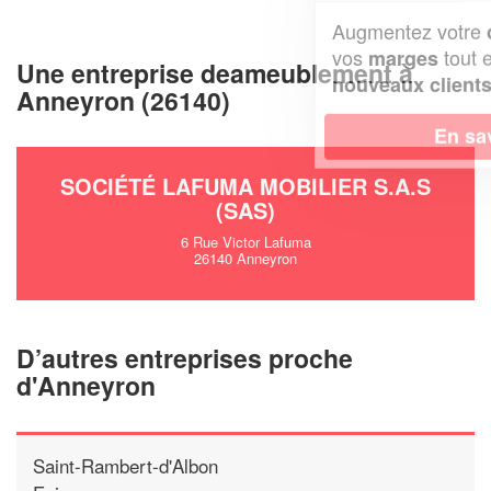
Augmentez votre
et
chiffre d'affaires
vos
tout en gagnant de
marges
Une entreprise deameublement à
!
nouveaux clients
Anneyron (26140)
En savoir plus
SOCIÉTÉ LAFUMA MOBILIER S.A.S
(SAS)
6 Rue Victor Lafuma
26140 Anneyron
D’autres entreprises proche
d'Anneyron
Saint-Rambert-d'Albon