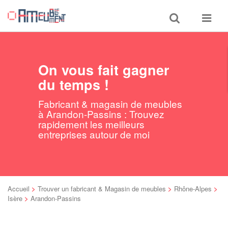
Toggle
Toggle
search
navigat
On vous fait gagner
du temps !
Fabricant & magasin de meubles
à Arandon-Passins : Trouvez
rapidement les meilleurs
entreprises autour de moi
Accueil
>
Trouver un fabricant & Magasin de meubles
>
Rhône-Alpes
>
Isère
>
Arandon-Passins