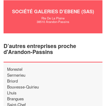
SOCIÉTÉ GALERIES D’EBENE (SAS)
Rte De La Plaine
38510 Arandon-Passins
D’autres entreprises proche
d'Arandon-Passins
Morestel
Sermerieu
Briord
Bouvesse-Quirieu
Lhuis
Brangues
Saint-Chef