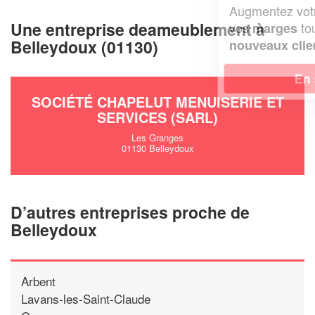
Augmentez votre
et
chiffre d'affaires
Une entreprise deameublement à
vos
tout en gagnant de
marges
Belleydoux (01130)
!
nouveaux clients
En savoir plus
SOCIÉTÉ CHAPELUT MENUISERIE ET
SERVICES (SARL)
Les Granges
01130 Belleydoux
D’autres entreprises proche de
Belleydoux
Arbent
Lavans-les-Saint-Claude