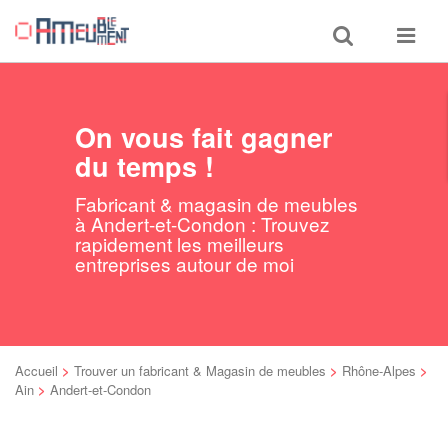
Toggle
Toggle
search
navigat
On vous fait gagner
du temps !
Fabricant & magasin de meubles
à Andert-et-Condon : Trouvez
rapidement les meilleurs
entreprises autour de moi
Accueil
>
Trouver un fabricant & Magasin de meubles
>
Rhône-Alpes
>
Ain
>
Andert-et-Condon