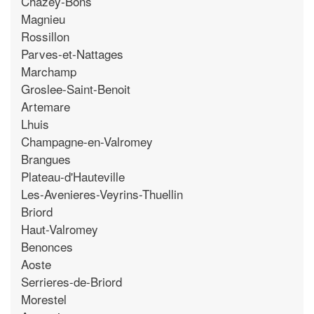
Chazey-Bons
Magnieu
Rossillon
Parves-et-Nattages
Marchamp
Groslee-Saint-Benoit
Artemare
Lhuis
Champagne-en-Valromey
Brangues
Plateau-d'Hauteville
Les-Avenieres-Veyrins-Thuellin
Briord
Haut-Valromey
Benonces
Aoste
Serrieres-de-Briord
Morestel