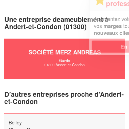
professionnel ?
Une entreprise deameublement à
Augmentez votre
et
chiffre d'affaires
Andert-et-Condon (01300)
vos
tout en gagnant de
marges
!
nouveaux clients
En savoir plus
SOCIÉTÉ MERZ ANDREAS
Gevrin
01300 Andert-et-Condon
D’autres entreprises proche d'Andert-
et-Condon
Belley