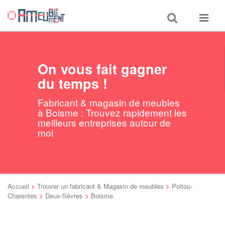
Toggle
Toggle
search
navigat
On vous fait gagner
du temps !
Fabricant & magasin de meubles
à Boisme : Trouvez rapidement les
meilleurs entreprises autour de
moi
Accueil
>
Trouver un fabricant & Magasin de meubles
>
Poitou-
Charentes
>
Deux-Sèvres
>
Boisme