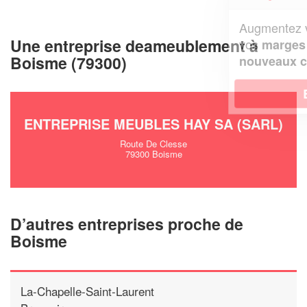
Augmentez votre
et
chiffre d'affaires
Une entreprise deameublement à
vos
tout en gagnant de
marges
Boisme (79300)
!
nouveaux clients
En savoir plus
ENTREPRISE MEUBLES HAY SA (SARL)
Route De Clesse
79300 Boisme
D’autres entreprises proche de
Boisme
La-Chapelle-Saint-Laurent