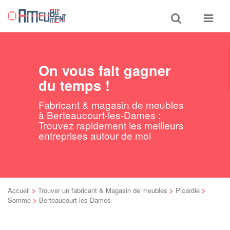
Toggle
Toggle
search
navigat
On vous fait gagner
du temps !
Fabricant & magasin de meubles
à Berteaucourt-les-Dames :
Trouvez rapidement les meilleurs
entreprises autour de moi
Accueil
>
Trouver un fabricant & Magasin de meubles
>
Picardie
>
Somme
>
Berteaucourt-les-Dames