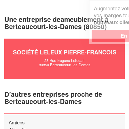
Augmentez votre
et
chiffre d'affaires
vos
tout en gagnant de
marges
Une entreprise deameublement à
!
nouveaux clients
Berteaucourt-les-Dames (80850)
En savoir plus
SOCIÉTÉ LELEUX PIERRE-FRANCOIS
28 Rue Eugene Letocart
80850 Berteaucourt-les-Dames
D’autres entreprises proche de
Berteaucourt-les-Dames
Amiens