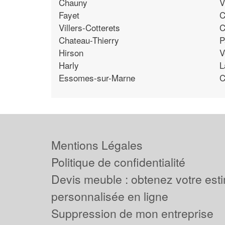
Chauny
V
Fayet
C
Villers-Cotterets
C
Chateau-Thierry
P
Hirson
V
Harly
L
Essomes-sur-Marne
C
Mentions Légales
Politique de confidentialité
Devis meuble : obtenez votre est
personnalisée en ligne
Suppression de mon entreprise