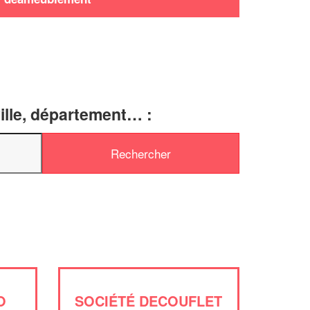
ille, département… :
✕
O
SOCIÉTÉ DECOUFLET