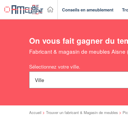
Conseils en ameublement
Tr
On vous fait gagner du te
Fabricant & magasin de meubles Aisne (0
Sélectionnez votre ville.
Accueil
>
Trouver un fabricant & Magasin de meubles
>
Pic