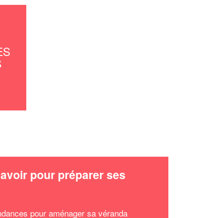
ES
S
avoir pour préparer ses
x
ndances pour aménager sa véranda