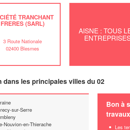
CIÉTÉ TRANCHANT
FRERES (SARL)
AISNE : TOUS L
ENTREPRISE
3 Route Nationale
02400 Blesmes
n dans les principales villes du 02
raine
Bon à s
recy-sur-Serre
travau
mbleny
e-Nouvion-en-Thierache
Les te