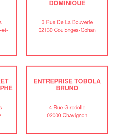
Vous êtes un
DOMINIQUE
professionnel ?
s
3 Rue De La Bouverie
Augmentez votre
et
chiffre d'affaires
-et-
02130 Coulonges-Cohan
vos
tout en gagnant de
marges
!
nouveaux clients
En savoir plus
RET
ENTREPRISE TOBOLA
LPHE
BRUNO
s
4 Rue Girodolle
y
02000 Chavignon