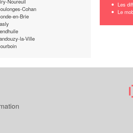
iry-Noureuil
Les di
oulonges-Cohan
Le mobi
onde-en-Brie
asly
endhuile
andouzy-la-Ville
ourboin
imation