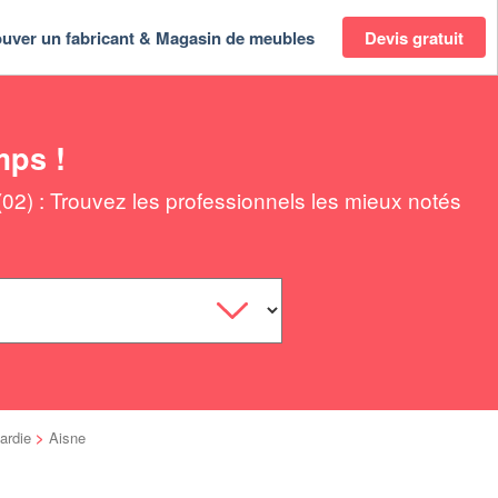
ouver un fabricant & Magasin de meubles
Devis gratuit
mps !
2) : Trouvez les professionnels les mieux notés
ardie
>
Aisne