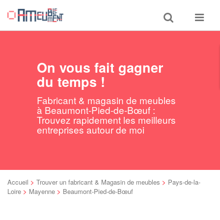
Toggle
Toggle
search
navigat
On vous fait gagner
du temps !
Fabricant & magasin de meubles
à Beaumont-Pied-de-Bœuf :
Trouvez rapidement les meilleurs
entreprises autour de moi
Accueil
>
Trouver un fabricant & Magasin de meubles
>
Pays-de-la-
Loire
>
Mayenne
>
Beaumont-Pied-de-Bœuf