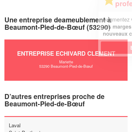
professionnel ?
Une entreprise deameublement à
Augmentez votre
et
chiffre d'affaires
Beaumont-Pied-de-Bœuf (53290)
vos
tout en gagnant de
marges
!
nouveaux clients
En savoir plus
ENTREPRISE ECHIVARD CLEMENT
Mariette
53290 Beaumont-Pied-de-Bœuf
D’autres entreprises proche de
Beaumont-Pied-de-Bœuf
Laval