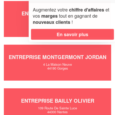
Augmentez votre
et
chiffre d'affaires
ENTREPRISE BRIAND (SARL)
vos
tout en gagnant de
marges
13 Rue De Brehany
!
nouveaux clients
44350 Guerande
En savoir plus
ENTREPRISE MONTGERMONT JORDAN
4 La Maison Neuve
44190 Gorges
ENTREPRISE BAILLY OLIVIER
109 Route De Sainte Luce
44300 Nantes