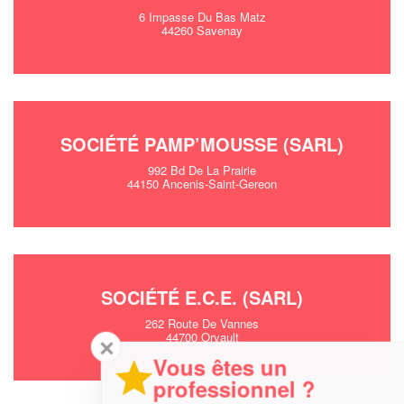
6 Impasse Du Bas Matz
44260 Savenay
SOCIÉTÉ PAMP’MOUSSE (SARL)
992 Bd De La Prairie
44150 Ancenis-Saint-Gereon
SOCIÉTÉ E.C.E. (SARL)
262 Route De Vannes
44700 Orvault
✕
Vous êtes un
professionnel ?