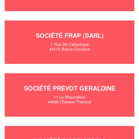
SOCIÉTÉ FRAP (SARL)
1 Rue De L'atlantique
44115 Basse-Goulaine
SOCIÉTÉ PREVOT GERALDINE
11 La Milsandiere
44690 Chateau-Thebaud