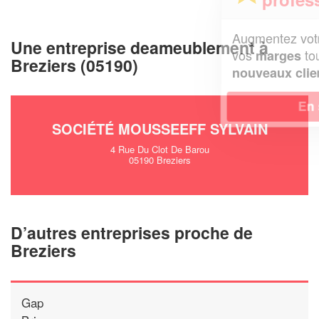
Augmentez votre
et
chiffre d'affaires
Une entreprise deameublement à
vos
tout en gagnant de
marges
Breziers (05190)
!
nouveaux clients
En savoir plus
SOCIÉTÉ MOUSSEEFF SYLVAIN
4 Rue Du Clot De Barou
05190 Breziers
D’autres entreprises proche de
Breziers
Gap