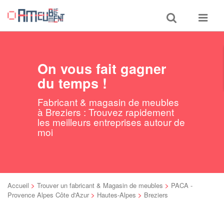
Toggle
Toggle
search
navigat
On vous fait gagner
du temps !
Fabricant & magasin de meubles
à Breziers : Trouvez rapidement
les meilleurs entreprises autour de
moi
Accueil
>
Trouver un fabricant & Magasin de meubles
>
PACA -
Provence Alpes Côte d'Azur
>
Hautes-Alpes
>
Breziers