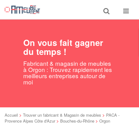
Toggle
Toggle
search
navigat
On vous fait gagner
du temps !
Fabricant & magasin de meubles
à Orgon : Trouvez rapidement les
meilleurs entreprises autour de
moi
Accueil
>
Trouver un fabricant & Magasin de meubles
>
PACA -
Provence Alpes Côte d'Azur
>
Bouches-du-Rhône
>
Orgon