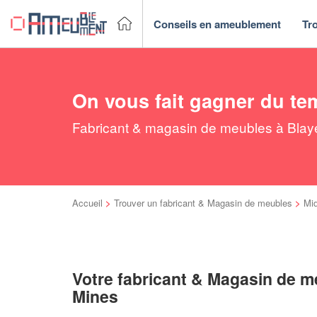
Conseils en ameublement
Tr
On vous fait gagner du te
Fabricant & magasin de meubles à Blaye-
Accueil
>
Trouver un fabricant & Magasin de meubles
>
Mi
Votre fabricant & Magasin de m
Mines