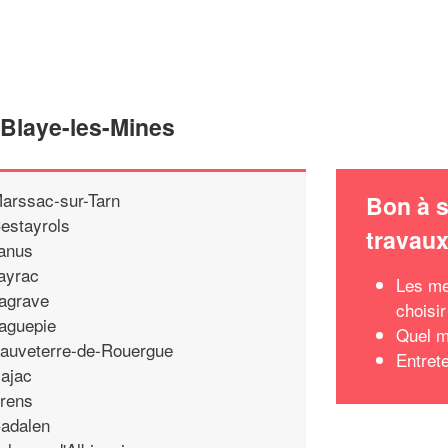
 Blaye-les-Mines
arssac-sur-Tarn
Bon à s
estayrols
travau
anus
ayrac
Les me
agrave
choisir
aguepie
Quel m
auveterre-de-Rouergue
Entrete
ajac
rens
adalen