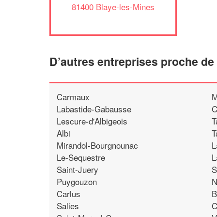
81400 Blaye-les-Mines
D’autres entreprises proche de
Carmaux
M
Labastide-Gabausse
C
Lescure-d'Albigeois
T
Albi
T
Mirandol-Bourgnounac
L
Le-Sequestre
L
Saint-Juery
S
Puygouzon
N
Carlus
B
Salies
C