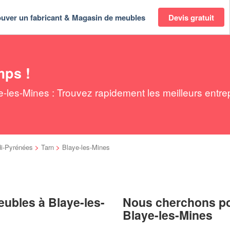
ouver un fabricant & Magasin de meubles
Devis gratuit
mps !
les-Mines : Trouvez rapidement les meilleurs entre
di-Pyrénées
>
Tarn
>
Blaye-les-Mines
eubles à Blaye-les-
Nous cherchons pou
Blaye-les-Mines