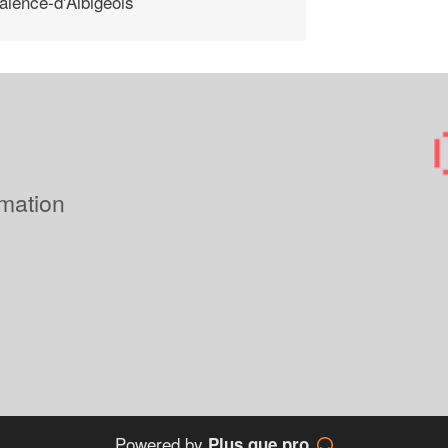
alence-d'Albigeois
imation
Powered by
Plus que pro