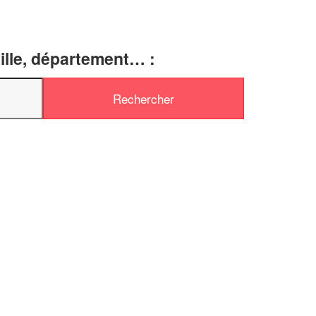
ille, département… :
✕
Vous êtes un
professionnel ?
Augmentez votre
et
chiffre d'affaires
vos
tout en gagnant de
marges
!
nouveaux clients
En savoir plus