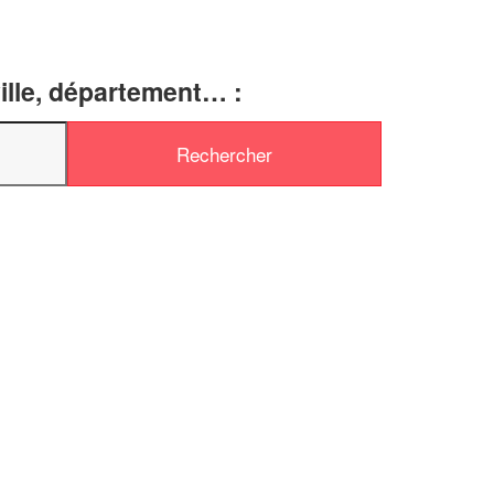
ille, département… :
✕
Vous êtes un
professionnel ?
Augmentez votre
e
chiffre d'affaires
vos
tout en gagnant de
marges
!
nouveaux clients
En savoir plus