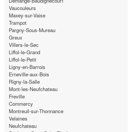
Demange-Baudignecourt
Vaucouleurs
Maxey-sur-Vaise
Trampot
Pargny-Sous-Mureau
Greux
Villers-le-Sec
Liffol-le-Grand
Liffol-le-Petit
Ligny-en-Barrois
Erneville-aux-Bois
Rigny-la-Salle
Mont-les-Neufchateau
Freville
Commercy
Montreuil-sur-Thonnance
Velaines
Neufchateau