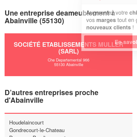
Une entreprise deameublement à
Augmentez votre
et
chiffre d'affaires
Abainville (55130)
vos
tout en gagnant de
marges
!
nouveaux clients
En savoir plus
SOCIÉTÉ ETABLISSEMENTS MULLER
(SARL)
Che Departemental 966
55130 Abainville
D’autres entreprises proche
d'Abainville
Houdelaincourt
Gondrecourt-le-Chateau