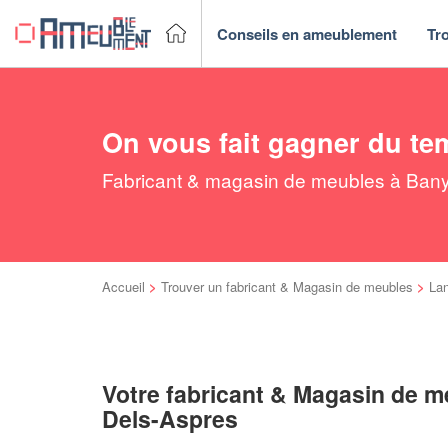
Conseils en ameublement
Tr
On vous fait gagner du te
Fabricant & magasin de meubles à Banyu
Accueil
>
Trouver un fabricant & Magasin de meubles
>
La
Votre fabricant & Magasin de m
Dels-Aspres