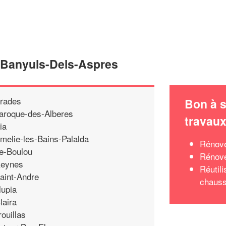
e Banyuls-Dels-Aspres
rades
Bon à s
aroque-des-Alberes
travau
ia
melie-les-Bains-Palalda
Rénove
e-Boulou
Rénove
eynes
Réutil
aint-Andre
chaus
lupia
laira
rouillas