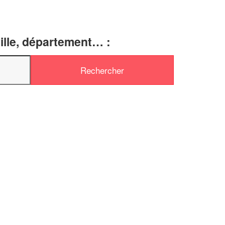
ille, département… :
✕
Vous êtes un
professionnel ?
Augmentez votre
chiffre d'affaires
vos
tout en gagnant de
marges
!
nouveaux clients
En savoir plus