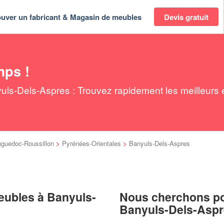
ouver un fabricant & Magasin de meubles
Devis gratuit
mps !
ls-Dels-Aspres : Trouvez rapidement les meilleurs e
nguedoc-Roussillon
>
Pyrénées-Orientales
>
Banyuls-Dels-Aspres
eubles à Banyuls-
Nous cherchons pou
Banyuls-Dels-Asp