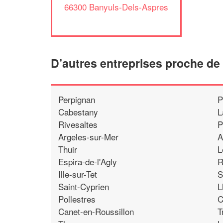
66300 Banyuls-Dels-Aspres
D’autres entreprises proche d
Perpignan
P
Cabestany
L
Rivesaltes
P
Argeles-sur-Mer
A
Thuir
L
Espira-de-l'Agly
R
Ille-sur-Tet
S
Saint-Cyprien
L
Pollestres
C
Canet-en-Roussillon
T