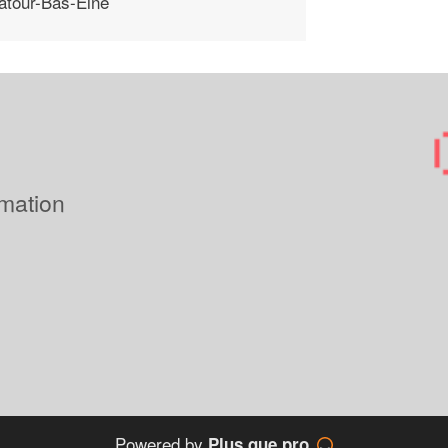
atour-Bas-Elne
imation
Powered by
Plus que pro