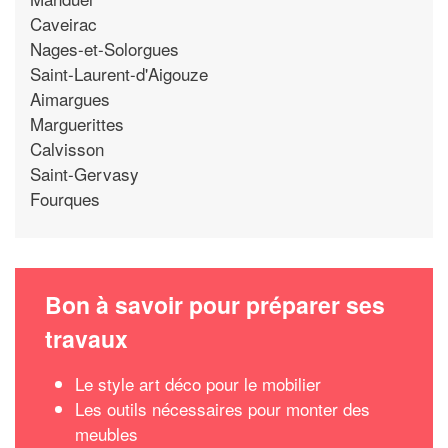
Caveirac
Nages-et-Solorgues
Saint-Laurent-d'Aigouze
Aimargues
Marguerittes
Calvisson
Saint-Gervasy
Fourques
Bon à savoir pour préparer ses
travaux
Le style art déco pour le mobilier
Les outils nécessaires pour monter des
meubles