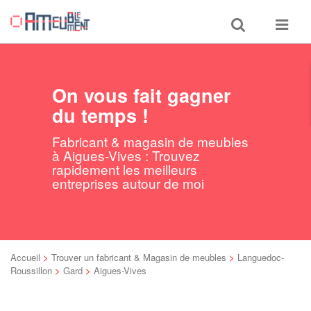
Toggle
Toggle
search
navigat
On vous fait gagner
du temps !
Fabricant & magasin de meubles
à Aigues-Vives : Trouvez
rapidement les meilleurs
entreprises autour de moi
Accueil
>
Trouver un fabricant & Magasin de meubles
>
Languedoc-
Roussillon
>
Gard
>
Aigues-Vives