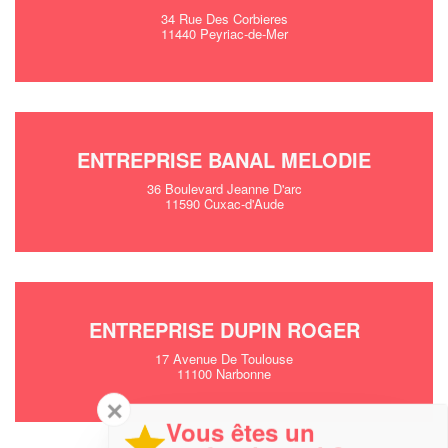
34 Rue Des Corbieres
11440 Peyriac-de-Mer
ENTREPRISE BANAL MELODIE
36 Boulevard Jeanne D'arc
11590 Cuxac-d'Aude
ENTREPRISE DUPIN ROGER
17 Avenue De Toulouse
11100 Narbonne
✕
Vous êtes un