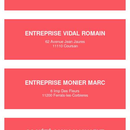
ENTREPRISE VIDAL ROMAIN
62 Avenue Jean Jaures
11110 Coursan
ENTREPRISE MONIER MARC
6 Imp Des Fleurs
11200 Ferrals-les-Corbieres