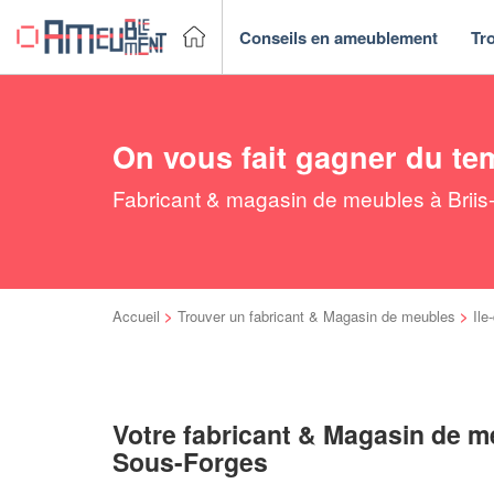
Conseils en ameublement
Tr
On vous fait gagner du te
Fabricant & magasin de meubles à Briis-
Accueil
>
Trouver un fabricant & Magasin de meubles
>
Ile
Votre fabricant & Magasin de me
Sous-Forges