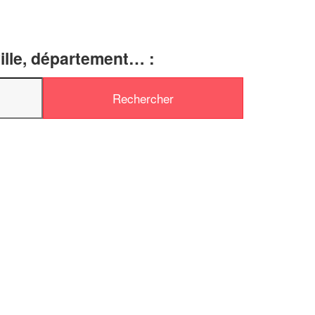
ille, département… :
✕
Vous êtes un
professionnel ?
Augmentez votre
e
chiffre d'affaires
vos
tout en gagnant de
marges
!
nouveaux clients
En savoir plus