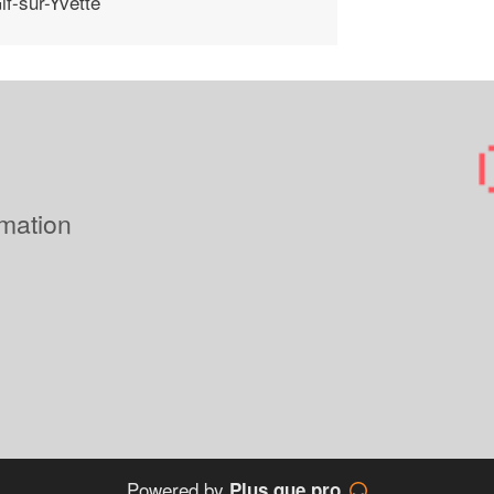
if-sur-Yvette
imation
Powered by
Plus que pro