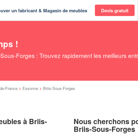
ouver un fabricant & Magasin de meubles
Devis gratuit
mps !
Sous-Forges : Trouvez rapidement les meilleurs ent
-de-France
>
Essonne
>
Briis-Sous-Forges
ubles à Briis-
Nous cherchons pou
Briis-Sous-Forges