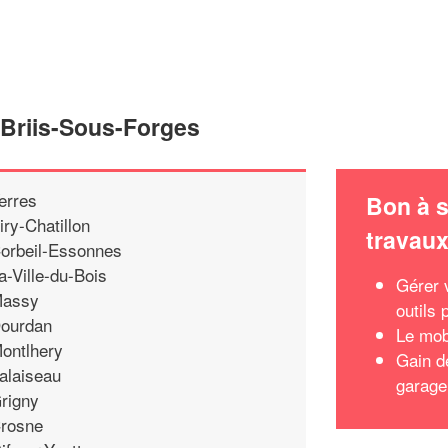
 Briis-Sous-Forges
erres
Bon à s
iry-Chatillon
travau
orbeil-Essonnes
a-Ville-du-Bois
Gérer v
assy
outils 
ourdan
Le mob
ontlhery
Gain d
alaiseau
garage
rigny
rosne