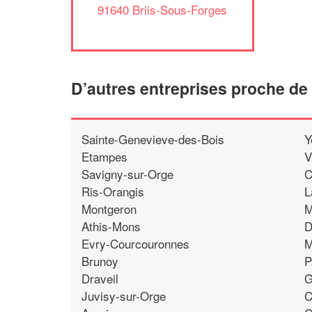
91640 Briis-Sous-Forges
D’autres entreprises proche de
Sainte-Genevieve-des-Bois
Y
Etampes
V
Savigny-sur-Orge
C
Ris-Orangis
L
Montgeron
M
Athis-Mons
D
Evry-Courcouronnes
M
Brunoy
P
Draveil
G
Juvisy-sur-Orge
C