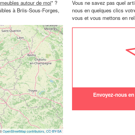
 meubles autour de moi
" ?
Vous ne savez pas quel arti
ibles à Briis-Sous-Forges,
nous en quelques clics vot
vous et vous mettons en rela
Envoyez-nous en q
 ©
OpenStreetMap contributors,
CC-BY-SA