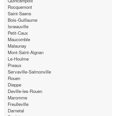
Quincampoix
Rocquemont
Saint-Saens
Bois-Guillaume
Isneauville
Petit-Caux
Maucomble
Malaunay
Mont-Saint-Aignan
Le-Houlme
Preaux
Servaville-Salmonville
Rouen
Dieppe
Deville-les-Rouen
Maromme
Freulleville
Darnetal