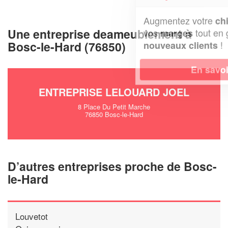
Augmentez votre
et
chiffre d'affaires
Une entreprise deameublement à
vos
tout en gagnant de
marges
Bosc-le-Hard (76850)
!
nouveaux clients
En savoir plus
ENTREPRISE LELOUARD JOEL
8 Place Du Petit Marche
76850 Bosc-le-Hard
D’autres entreprises proche de Bosc-
le-Hard
Louvetot