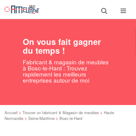
Toggle
Toggle
search
navigat
On vous fait gagner
du temps !
Fabricant & magasin de meubles
à Bosc-le-Hard : Trouvez
rapidement les meilleurs
entreprises autour de moi
Accueil
>
Trouver un fabricant & Magasin de meubles
>
Haute
Normandie
>
Seine-Maritime
>
Bosc-le-Hard