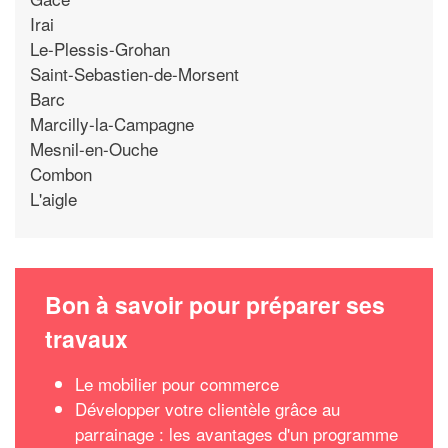
Irai
Le-Plessis-Grohan
Saint-Sebastien-de-Morsent
Barc
Marcilly-la-Campagne
Mesnil-en-Ouche
Combon
L'aigle
Bon à savoir pour préparer ses
travaux
Le mobilier pour commerce
Développer votre clientèle grâce au
parrainage : les avantages d'un programme