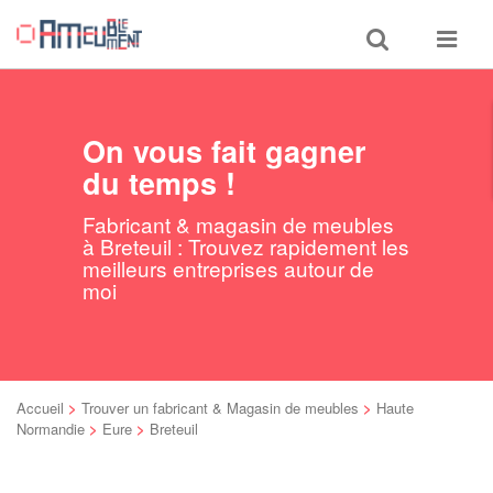
Toggle
Toggle
search
navigat
On vous fait gagner
du temps !
Fabricant & magasin de meubles
à Breteuil : Trouvez rapidement les
meilleurs entreprises autour de
moi
Accueil
>
Trouver un fabricant & Magasin de meubles
>
Haute
Normandie
>
Eure
>
Breteuil