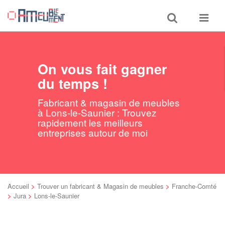
Toggle
Toggle
search
navigat
On vous fait gagner
du temps !
Fabricant & magasin de meubles
à Lons-le-Saunier : Trouvez
rapidement les meilleurs
entreprises autour de moi
Accueil
>
Trouver un fabricant & Magasin de meubles
>
Franche-Comté
>
Jura
>
Lons-le-Saunier